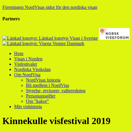
Föreningen NordVisas sidor för den nordiska visan
Partners
Hem
Visan i Norden
Visfestivaler
Nordiska Visskolan
Om NordVisa
NordVisas historia
Bli medlem i NordVisa
Styrelse, revisorer, valberedning
Personuppgifter
Om ”kakor”
Min vishistoria
Kinnekulle visfestival 2019