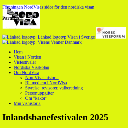
Föreningen NordVisas sidor för den nordiska visan
Partners
Hem
Visan i Norden
Visfestivaler
Nordiska Visskolan
Om NordVisa
NordVisas historia
Bli medlem i NordVisa
Styrelse, revisorer, valberedning
Personuppgifter
Om ”kakor”
Min vishistoria
Inlandsbanefestivalen 2025