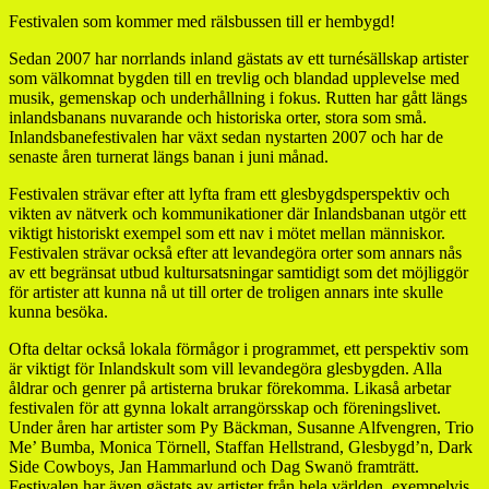
Festivalen som kommer med rälsbussen till er hembygd!
Sedan 2007 har norrlands inland gästats av ett turnésällskap artiste
r
som välkomnat bygden till en trevlig och blandad upplevelse med
musik, gemenskap och underhållning i fokus. Rutten har gått längs
inlandsbanans nuvarande och historiska orter, stora som små.
Inlandsbanefestivalen har växt sedan nystarten 2007 och har de
senaste åren turnerat längs banan i juni månad.
Festivalen strävar efter att lyfta fram ett glesbygdsperspektiv och
vikten av nätverk och kommunikationer där Inlandsbanan utgör ett
viktigt historiskt exempel som ett nav i mötet mellan människor.
Festivalen strävar också efter att levandegöra orter som annars nås
av ett begränsat utbud kultursatsningar samtidigt som det möjliggör
för artister att kunna nå ut till orter de troligen annars inte skulle
kunna besöka.
Ofta deltar också lokala förmågor i programmet, ett perspektiv som
är viktigt för Inlandskult som vill levandegöra glesbygden. Alla
åldrar och genrer på artisterna brukar förekomma. Likaså arbetar
festivalen för att gynna lokalt arrangörsskap och föreningslivet.
Under åren har artister som Py Bäckman, Susanne Alfvengren, Trio
Me’ Bumba, Monica Törnell, Staffan Hellstrand, Glesbygd’n, Dark
Side Cowboys, Jan Hammarlund och Dag Swanö framträtt.
Festivalen har även gästats av artister från hela världen, exempelvis