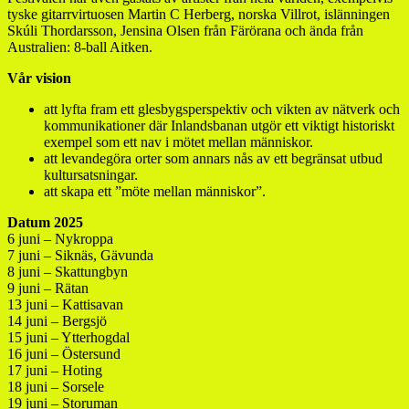
tyske gitarrvirtuosen Martin C Herberg, norska Villrot, islänningen
Skúli Thordarsson, Jensina Olsen från Färörana och ända från
Australien: 8-ball Aitken.
Vår vision
att lyfta fram ett glesbygsperspektiv och vikten av nätverk och
kommunikationer där Inlandsbanan utgör ett viktigt historis
kt
exempel som ett nav i mötet mellan människor.
att levandegöra orter som annars nås av ett begränsat utbud
kultursatsningar.
att skapa ett ”möte mellan människor”.
Datum 2025
6 juni – Nykroppa
7 juni – Siknäs, Gävunda
8 juni – Skattungbyn
9 juni – Rätan
13 juni – Kattisavan
14 juni – Bergsjö
15 juni – Ytterhogdal
16 juni – Östersund
17 juni – Hoting
18 juni – Sorsele
19 juni – Storuman