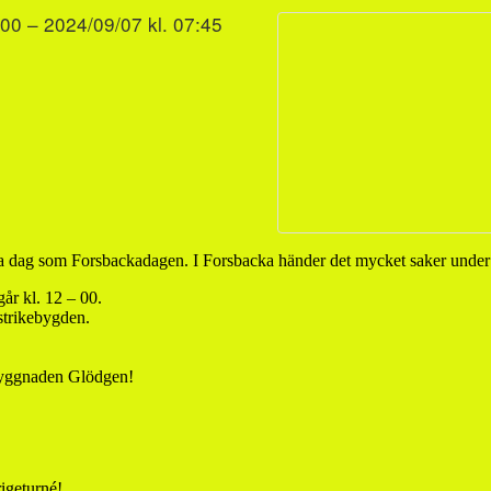
:00 – 2024/09/07 kl. 07:45
ma dag som Forsbackadagen. I Forsbacka händer det mycket saker unde
år kl. 12 – 00.
strikebygden.
 byggnaden Glödgen!
rigeturné!