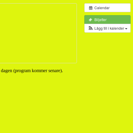
Calendar
Biljetter
Lägg till i kalender
r dagen (program kommer senare).