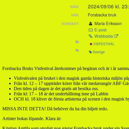
2024/09/06 kl. 23
NÄR:
Forsbacka bruk
VAR:
Maria Eriksson
KONTAKT:
E-post
Webbsida
VISFESTIVAL
Sverige
Forsbacka Bruks Visfestival återkommer på begäran och är i år sam
Visfestivalen på bruket i den magisk gamla historiska miljön påg
Från kl. 12 – 17 uppträder körer från vår medarrangör ABF Gä
Den tiden på dagen är det gratis att besöka oss.
Från kl: 17 – 18 är det underhållning inne på Labbis
OCH kl. 18 kliver de första artisterna på scenen i den magisk
MISSA INTE DETTA! Då behöver du ha din biljett redo.
Artister bokas löpande. Klara är:
Kristian Anttila som otroligt nog gästar Forsbacka bruk under sin Sve