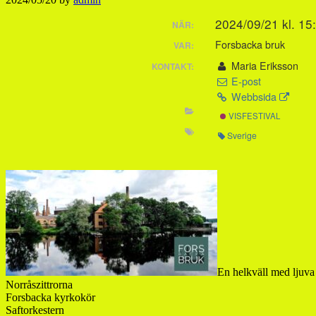
2024/09/21 kl. 15
NÄR:
Forsbacka bruk
VAR:
Maria Eriksson
KONTAKT:
E-post
Webbsida
VISFESTIVAL
Sverige
En helkväll med ljuva v
Norråszittrorna
Forsbacka kyrkokör
Saftorkestern