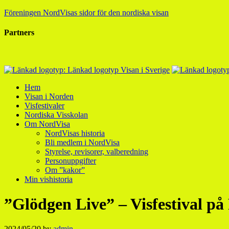
Föreningen NordVisas sidor för den nordiska visan
Partners
Hem
Visan i Norden
Visfestivaler
Nordiska Visskolan
Om NordVisa
NordVisas historia
Bli medlem i NordVisa
Styrelse, revisorer, valberedning
Personuppgifter
Om ”kakor”
Min vishistoria
”Glödgen Live” – Visfestival p
2024/05/20
by
admin