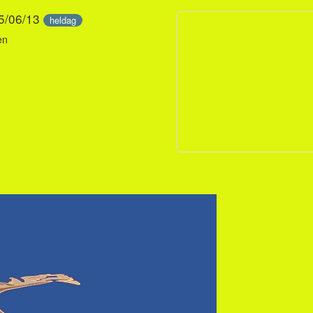
15/06/13
heldag
en