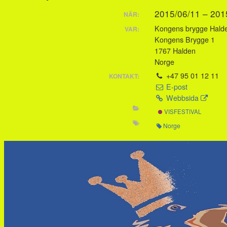
2015/06/11 – 20
NÄR:
Kongens brygge Hald
VAR:
Kongens Brygge 1
1767 Halden
Norge
+47 95 01 12 11
KONTAKT:
E-post
Webbsida
VISFESTIVAL
Norge