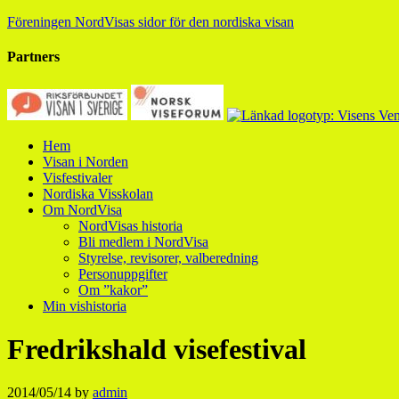
Föreningen NordVisas sidor för den nordiska visan
Partners
Hem
Visan i Norden
Visfestivaler
Nordiska Visskolan
Om NordVisa
NordVisas historia
Bli medlem i NordVisa
Styrelse, revisorer, valberedning
Personuppgifter
Om ”kakor”
Min vishistoria
Fredrikshald visefestival
2014/05/14
by
admin