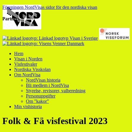
Föreningen NordVisas sidor för den nordiska visan
Partners
Hem
Visan i Norden
Visfestivaler
Nordiska Visskolan
Om NordVisa
NordVisas historia
Bli medlem i NordVisa
Styrelse, revisorer, valberedning
Personuppgifter
Om ”kakor”
Min vishistoria
Folk & Fä visfestival 2023