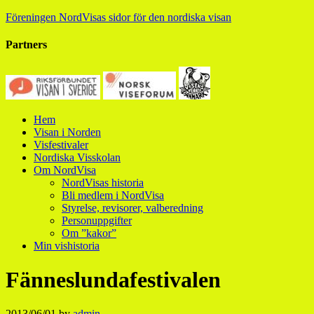
Föreningen NordVisas sidor för den nordiska visan
Partners
Hem
Visan i Norden
Visfestivaler
Nordiska Visskolan
Om NordVisa
NordVisas historia
Bli medlem i NordVisa
Styrelse, revisorer, valberedning
Personuppgifter
Om ”kakor”
Min vishistoria
Fänneslundafestivalen
2013/06/01
by
admin