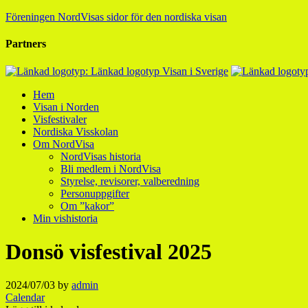
Föreningen NordVisas sidor för den nordiska visan
Partners
Hem
Visan i Norden
Visfestivaler
Nordiska Visskolan
Om NordVisa
NordVisas historia
Bli medlem i NordVisa
Styrelse, revisorer, valberedning
Personuppgifter
Om ”kakor”
Min vishistoria
Donsö visfestival 2025
2024/07/03
by
admin
Calendar