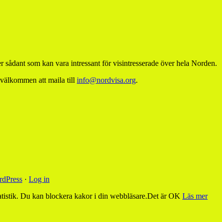
 sådant som kan vara intressant för visintresserade över hela Norden.
 välkommen att maila till
info@nordvisa.org
.
dPress
·
Log in
tistik. Du kan blockera kakor i din webbläsare.
Det är OK
Läs mer