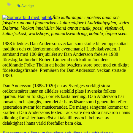
Sverige
Åtta kulturdagar i poetens anda och
fotspår runt om i finnmarkens kulturmiljöer i Ludvikabygden, södra
Dalarna. Veckan innehåller bland annat musik, poesi, visfestival,
kulturfrukost, workshops, finnmarksvandring, kolmila, öppen scen.
1988 inleddes Dan Andersson-veckan som skulle bli en uppskattad
tradition och ett återkommande evenemang i Ludvikabygden. I
samband med 100-årsjubiléet av Dan Andersson födelse 1988
föreslog kulturchef Robert Linnerud och kulturnämndens
ordförande Folke Thelin att hedra bygdens store poet med ett riktigt
födelsedagsfirande. Premiären för Dan Andersson-veckan startade
1989.
Dan Andersson (1888-1920) en av Sveriges verkligt stora
ordkonstnärer intar en alldeles särskild plats i svenska folkets
hjärtan. Han är folklig, i ordets bästa mening. Dan Andersson har
tonsatts, och sjungits, men det är hans läsare som i generation efter
generation svarar för musicerandet. De många sångerna kommer ur
kraften i Dan Anderssons texter. Tack vare den stora närvaron i hans
diktning fortsätter hans röst att tala till oss och behovet av
delaktighet i hans värld förefaller bara öka.