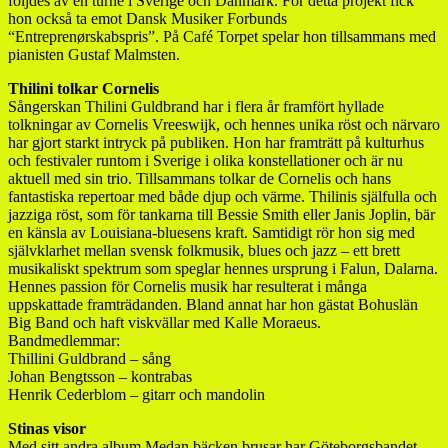
följdes av en turné i Sverige och Danmark. För detta projekt fick
hon också ta emot Dansk Musiker Forbunds
“Entreprenørskabspris”. På Café Torpet spelar hon tillsammans med
pianisten Gustaf Malmsten.
Thilini tolkar Cornelis
Sångerskan Thilini Guldbrand har i flera år framfört hyllade
tolkningar av Cornelis Vreeswijk, och hennes unika röst och närvaro
har gjort starkt intryck på publiken. Hon har framträtt på kulturhus
och festivaler runtom i Sverige i olika konstellationer och är nu
aktuell med sin trio. Tillsammans tolkar de Cornelis och hans
fantastiska repertoar med både djup och värme. Thilinis själfulla och
jazziga röst, som för tankarna till Bessie Smith eller Janis Joplin, bär
en känsla av Louisiana-bluesens kraft. Samtidigt rör hon sig med
självklarhet mellan svensk folkmusik, blues och jazz – ett brett
musikaliskt spektrum som speglar hennes ursprung i Falun, Dalarna.
Hennes passion för Cornelis musik har resulterat i många
uppskattade framträdanden. Bland annat har hon gästat Bohuslän
Big Band och haft viskvällar med Kalle Moraeus.
Bandmedlemmar:
Thillini Guldbrand – sång
Johan Bengtsson – kontrabas
Henrik Cederblom – gitarr och mandolin
Stinas visor
Med sitt andra album Medan bäcken brusar har Göteborgsbandet