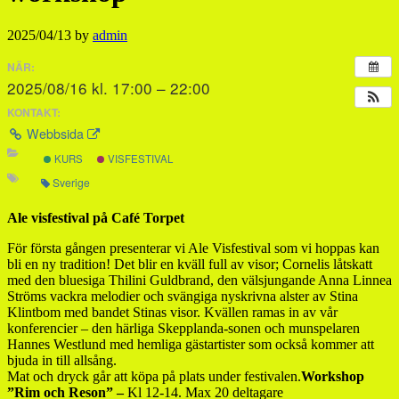
2025/04/13
by
admin
NÄR:
2025/08/16 kl. 17:00 – 22:00
KONTAKT:
Webbsida
KURS
VISFESTIVAL
Sverige
Ale visfestival på Café Torpet
För första gången presenterar vi Ale Visfestival som vi hoppas kan
bli en ny tradition! Det blir en kväll full av visor; Cornelis låtskatt
med den bluesiga Thilini Guldbrand, den välsjungande Anna Linnea
Ströms vackra melodier och svängiga nyskrivna alster av Stina
Klintbom med bandet Stinas visor. Kvällen ramas in av vår
konferencier – den härliga Skepplanda-sonen och munspelaren
Hannes Westlund med hemliga gästartister som också kommer att
bjuda in till allsång.
Mat och dryck går att köpa på plats under festivalen.
Workshop
”Rim och Reson” –
Kl 12-14. Max 20 deltagare