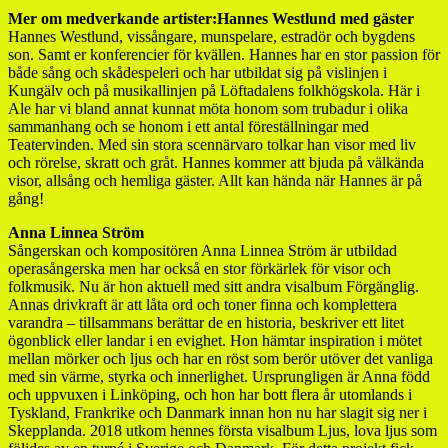
Mer om medverkande artister:
Hannes Westlund med gäster
Hannes Westlund, vissångare, munspelare, estradör och bygdens
son. Samt er konferencier för kvällen. Hannes har en stor passion för
både sång och skådespeleri och har utbildat sig på vislinjen i
Kungälv och på musikallinjen på Löftadalens folkhögskola. Här i
Ale har vi bland annat kunnat möta honom som trubadur i olika
sammanhang och se honom i ett antal föreställningar med
Teatervinden. Med sin stora scennärvaro tolkar han visor med liv
och rörelse, skratt och gråt. Hannes kommer att bjuda på välkända
visor, allsång och hemliga gäster. Allt kan hända när Hannes är på
gång!
Anna Linnea Ström
Sångerskan och kompositören Anna Linnea Ström är utbildad
operasångerska men har också en stor förkärlek för visor och
folkmusik. Nu är hon aktuell med sitt andra visalbum Förgänglig.
Annas drivkraft är att låta ord och toner finna och komplettera
varandra – tillsammans berättar de en historia, beskriver ett litet
ögonblick eller landar i en evighet. Hon hämtar inspiration i mötet
mellan mörker och ljus och har en röst som berör utöver det vanliga
med sin värme, styrka och innerlighet. Ursprungligen är Anna född
och uppvuxen i Linköping, och hon har bott flera år utomlands i
Tyskland, Frankrike och Danmark innan hon nu har slagit sig ner i
Skepplanda. 2018 utkom hennes första visalbum Ljus, lova ljus som