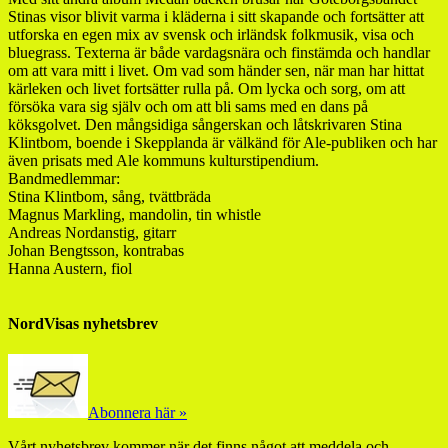
Stinas visor blivit varma i kläderna i sitt skapande och fortsätter att
utforska en egen mix av svensk och irländsk folkmusik, visa och
bluegrass. Texterna är både vardagsnära och finstämda och handlar
om att vara mitt i livet. Om vad som händer sen, när man har hittat
kärleken och livet fortsätter rulla på. Om lycka och sorg, om att
försöka vara sig själv och om att bli sams med en dans på
köksgolvet. Den mångsidiga sångerskan och låtskrivaren Stina
Klintbom, boende i Skepplanda är välkänd för Ale-publiken och har
även prisats med Ale kommuns kulturstipendium.
Bandmedlemmar:
Stina Klintbom, sång, tvättbräda
Magnus Markling, mandolin, tin whistle
Andreas Nordanstig, gitarr
Johan Bengtsson, kontrabas
Hanna Austern, fiol
NordVisas nyhetsbrev
Abonnera här »
Vårt nyhetsbrev kommer när det finns något att meddela och