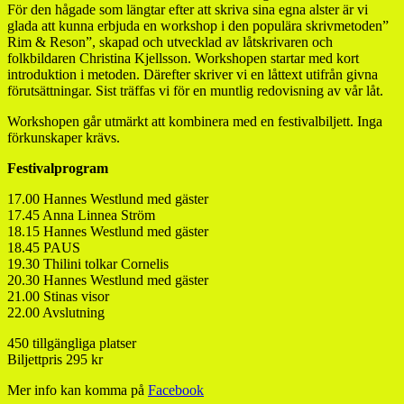
För den hågade som längtar efter att skriva sina egna alster är vi
glada att kunna erbjuda en workshop i den populära skrivmetoden”
Rim & Reson”, skapad och utvecklad av låtskrivaren och
folkbildaren Christina Kjellsson. Workshopen startar med kort
introduktion i metoden. Därefter skriver vi en låttext utifrån givna
förutsättningar. Sist träffas vi för en muntlig redovisning av vår låt.
Workshopen går utmärkt att kombinera med en festivalbiljett. Inga
förkunskaper krävs.
Festivalprogram
17.00 Hannes Westlund med gäster
17.45 Anna Linnea Ström
18.15 Hannes Westlund med gäster
18.45 PAUS
19.30 Thilini tolkar Cornelis
20.30 Hannes Westlund med gäster
21.00 Stinas visor
22.00 Avslutning
450 tillgängliga platser
Biljettpris 295 kr
Mer info kan komma på
Facebook