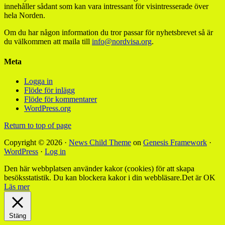
innehåller sådant som kan vara intressant för visintresserade över
hela Norden.
Om du har någon information du tror passar för nyhetsbrevet så är
du välkommen att maila till
info@nordvisa.org
.
Meta
Logga in
Flöde för inlägg
Flöde för kommentarer
WordPress.org
Return to top of page
Copyright © 2026 ·
News Child Theme
on
Genesis Framework
·
WordPress
·
Log in
Den här webbplatsen använder kakor (cookies) för att skapa
besöksstatistik. Du kan blockera kakor i din webbläsare.
Det är OK
Läs mer
Stäng