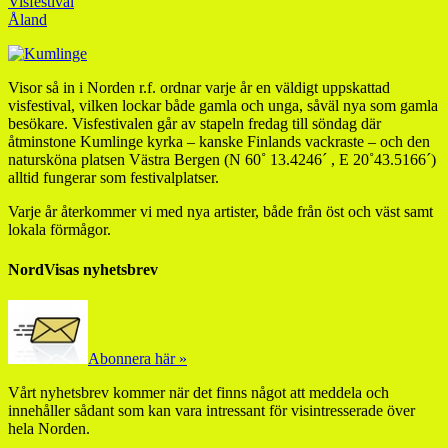
Visfestival
Åland
Visor så in i Norden r.f. ordnar varje år en väldigt uppskattad
visfestival, vilken lockar både gamla och unga, såväl nya som gamla
besökare. Visfestivalen går av stapeln fredag till söndag där
åtminstone Kumlinge kyrka – kanske Finlands vackraste – och den
natursköna platsen Västra Bergen (N 60˚ 13.4246´ , E 20˚43.5166´)
alltid fungerar som festivalplatser.
Varje år återkommer vi med nya artister, både från öst och väst samt
lokala förmågor.
NordVisas nyhetsbrev
Abonnera här »
Vårt nyhetsbrev kommer när det finns något att meddela och
innehåller sådant som kan vara intressant för visintresserade över
hela Norden.