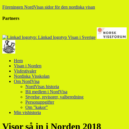
Föreningen NordVisas sidor för den nordiska visan
Partners
Hem
Visan i Norden
Visfestivaler
Nordiska Visskolan
Om NordVisa
NordVisas historia
Bli medlem i NordVisa
Styrelse, revisorer, valberedning
Personuppgifter
Om ”kakor”
Min vishistoria
Visor så in i Norden 2018