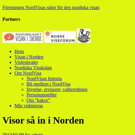
Föreningen NordVisas sidor för den nordiska visan
Partners
Hem
Visan i Norden
Visfestivaler
Nordiska Visskolan
Om NordVisa
NordVisas historia
Bli medlem i NordVisa
Styrelse, revisorer, valberedning
Personuppgifter
Om ”kakor”
Min vishistoria
Visor så in i Norden
2013/01/09
by
admin