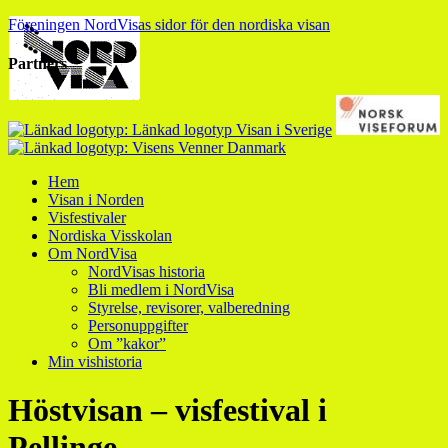
Föreningen NordVisas sidor för den nordiska visan
Partners
Hem
Visan i Norden
Visfestivaler
Nordiska Visskolan
Om NordVisa
NordVisas historia
Bli medlem i NordVisa
Styrelse, revisorer, valberedning
Personuppgifter
Om ”kakor”
Min vishistoria
Höstvisan – visfestival i
Pellinge