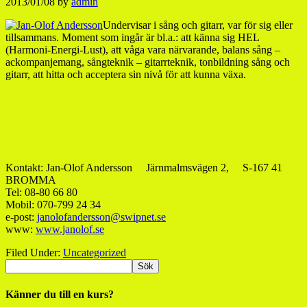
2013/01/08
by
admin
Undervisar i sång och gitarr, var för sig eller
tillsammans. Moment som ingår är bl.a.: att känna sig HEL
(Harmoni-Energi-Lust), att våga vara närvarande, balans sång –
ackompanjemang, sångteknik – gitarrteknik, tonbildning sång och
gitarr, att hitta och acceptera sin nivå för att kunna växa.
Kontakt: Jan-Olof Andersson Järnmalmsvägen 2, S-167 41
BROMMA
Tel: 08-80 66 80
Mobil: 070-799 24 34
e-post:
janolofandersson@swipnet.se
www:
www.janolof.se
Filed Under:
Uncategorized
Känner du till en kurs?