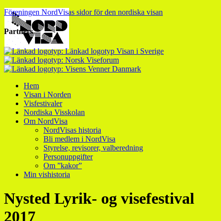
Föreningen NordVisas sidor för den nordiska visan
Partners
Hem
Visan i Norden
Visfestivaler
Nordiska Visskolan
Om NordVisa
NordVisas historia
Bli medlem i NordVisa
Styrelse, revisorer, valberedning
Personuppgifter
Om ”kakor”
Min vishistoria
Nysted Lyrik- og visefestival
2017